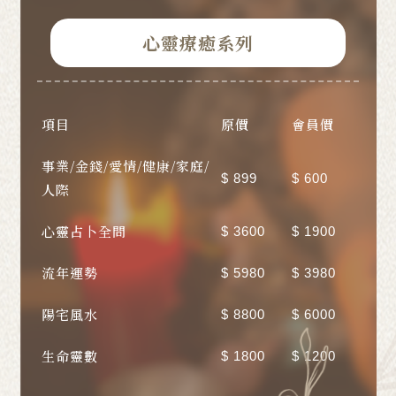
心靈療癒系列
項目
原價
會員價
事業/金錢/愛情/健康/家庭/
$ 899
$ 600
人際
心靈占卜全問
$ 3600
$ 1900
流年運勢
$ 5980
$ 3980
陽宅風水
$ 8800
$ 6000
生命靈數
$ 1800
$ 1200