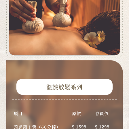
溫熱放鬆系列
項目
原價
會員價
頭肩頸＋背（60分鐘）
$ 1599
$ 1299